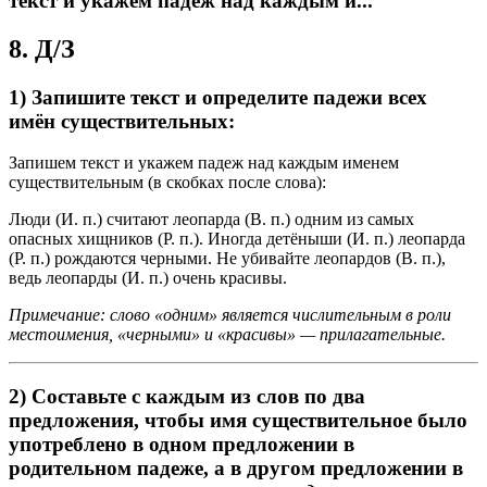
текст и укажем падеж над каждым и...
8. Д/З
1) Запишите текст и определите падежи всех
имён существительных:
Запишем текст и укажем падеж над каждым именем
существительным (в скобках после слова):
Люди (И. п.) считают леопарда (В. п.) одним из самых
опасных хищников (Р. п.). Иногда детёныши (И. п.) леопарда
(Р. п.) рождаются черными. Не убивайте леопардов (В. п.),
ведь леопарды (И. п.) очень красивы.
Примечание: слово «одним» является числительным в роли
местоимения, «черными» и «красивы» — прилагательные.
2) Составьте с каждым из слов по два
предложения, чтобы имя существительное было
употреблено в одном предложении в
родительном падеже, а в другом предложении в