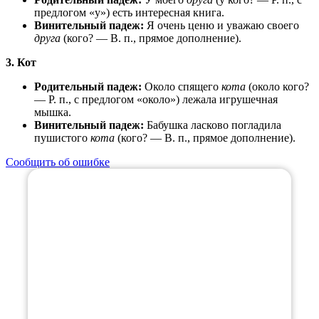
предлогом «у») есть интересная книга.
Винительный падеж:
Я очень ценю и уважаю своего
друга
(кого? — В. п., прямое дополнение).
3. Кот
Родительный падеж:
Около спящего
кота
(около кого?
— Р. п., с предлогом «около») лежала игрушечная
мышка.
Винительный падеж:
Бабушка ласково погладила
пушистого
кота
(кого? — В. п., прямое дополнение).
Сообщить об ошибке