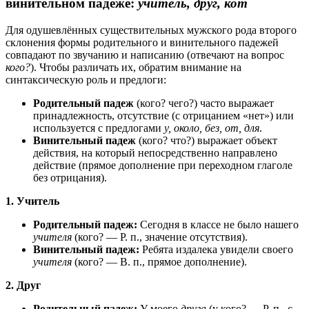
винительном падеже:
учитель, друг, кот
Для одушевлённых существительных мужского рода второго
склонения формы родительного и винительного падежей
совпадают по звучанию и написанию (отвечают на вопрос
кого?
). Чтобы различать их, обратим внимание на
синтаксическую роль и предлоги:
Родительный падеж
(кого? чего?) часто выражает
принадлежность, отсутствие (с отрицанием «нет») или
используется с предлогами
у, около, без, от, для
.
Винительный падеж
(кого? что?) выражает объект
действия, на который непосредственно направлено
действие (прямое дополнение при переходном глаголе
без отрицания).
1. Учитель
Родительный падеж:
Сегодня в классе не было нашего
учителя
(кого? — Р. п., значение отсутствия).
Винительный падеж:
Ребята издалека увидели своего
учителя
(кого? — В. п., прямое дополнение).
2. Друг
Родительный падеж:
У моего
друга
(у кого? — Р. п., с