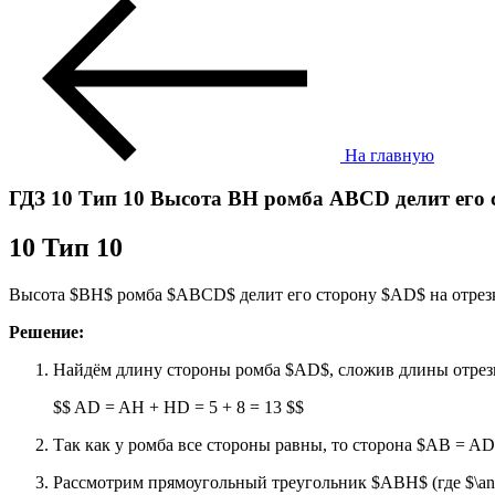
На главную
ГДЗ 10 Тип 10 Высота BH ромба ABCD делит его с
10 Тип 10
Высота $BH$ ромба $ABCD$ делит его сторону $AD$ на отрезк
Решение:
Найдём длину стороны ромба $AD$, сложив длины отрезко
$$ AD = AH + HD = 5 + 8 = 13 $$
Так как у ромба все стороны равны, то сторона $AB = AD
Рассмотрим прямоугольный треугольник $ABH$ (где $\ang