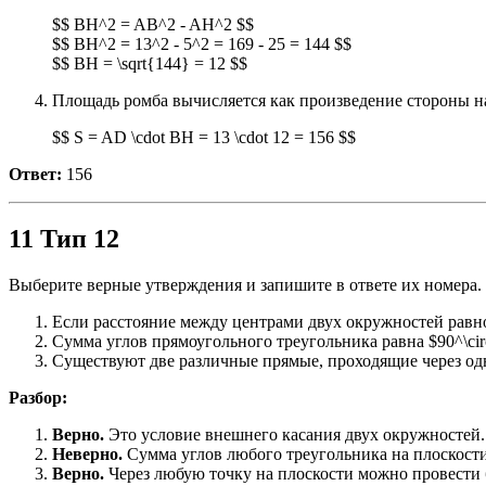
$$ BH^2 = AB^2 - AH^2 $$
$$ BH^2 = 13^2 - 5^2 = 169 - 25 = 144 $$
$$ BH = \sqrt{144} = 12 $$
Площадь ромба вычисляется как произведение стороны на
$$ S = AD \cdot BH = 13 \cdot 12 = 156 $$
Ответ:
156
11 Тип 12
Выберите верные утверждения и запишите в ответе их номера.
Если расстояние между центрами двух окружностей равно
Сумма углов прямоугольного треугольника равна $90^\cir
Существуют две различные прямые, проходящие через од
Разбор:
Верно.
Это условие внешнего касания двух окружностей.
Неверно.
Сумма углов любого треугольника на плоскости
Верно.
Через любую точку на плоскости можно провести