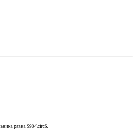
ника равна $90^\circ$.