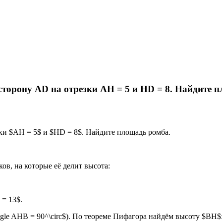
торону AD на отрезки AH = 5 и HD = 8. Найдите пл
и $AH = 5$ и $HD = 8$. Найдите площадь ромба.
в, на которые её делит высота:
 = 13$.
le AHB = 90^\circ$). По теореме Пифагора найдём высоту $BH$