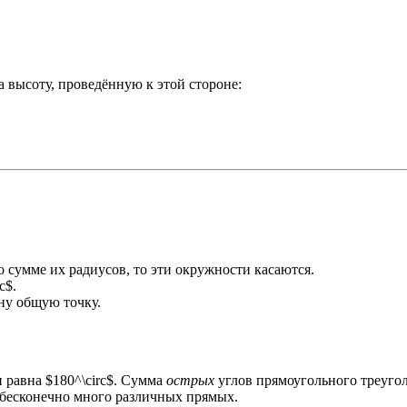
 высоту, проведённую к этой стороне:
 сумме их радиусов, то эти окружности касаются.
c$.
ну общую точку.
 равна $180^\circ$. Сумма
острых
углов прямоугольного треуголь
 бесконечно много различных прямых.