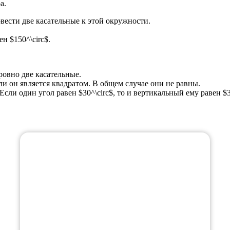
а.
ести две касательные к этой окружности.
н $150^\circ$.
ровно две касательные.
ли он является квадратом. В общем случае они не равны.
ли один угол равен $30^\circ$, то и вертикальный ему равен $30