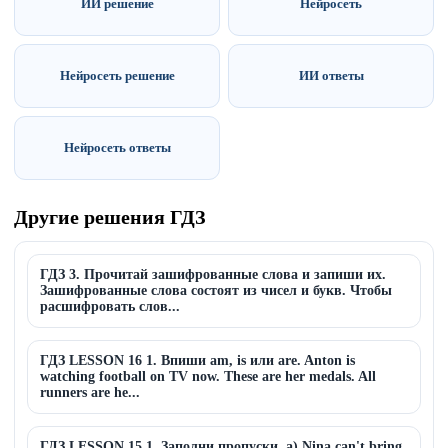
ИИ решение
Нейросеть
Нейросеть решение
ИИ ответы
Нейросеть ответы
Другие решения ГДЗ
ГДЗ 3. Прочитай зашифрованные слова и запиши их.
Зашифрованные слова состоят из чисел и букв. Чтобы
расшифровать слов...
ГДЗ LESSON 16 1. Впиши am, is или are. Anton is
watching football on TV now. These are her medals. All
runners are he...
ГДЗ LESSON 15 1. Заполни пропуски. a) Nina can't bring