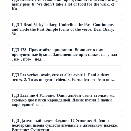
many pies. b) We didn't take a lot of food for the walk. c)
Ka...
ГДЗ 1 Read Vicky's diary. Underline the Past Continuous
and circle the Past Simple forms of the verbs. Dear Diary,
Ye...
ГДЗ 178. Прочитайте приставки. Впишите в них
пропущенные буквы. Заполненные приставки: на- , над-
, из- , про- , под...
ГДЗ Les verbes: avoir, être et aller avoir 1. Paul a deux
sœurs. 2. Tu as un gentil chien. 3. Bernadette et Jean ont...
ГДЗ Задание 4 Условие: Один альбом стоит столько же,
сколько две пачки карандашей. Денис купил 3 пачки
карандашей за...
ГДЗ Дательный падеж Задание 17 Условие: Найди и
подчеркни имена существительные в дательном падеже.
Решение: Существи...