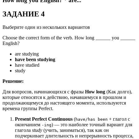
How long you English? * are...
ЗАДАНИЕ 4
Выберите один из нескольких вариантов
Choose the correct form of the verb. How long ______ you ______
English?
are studying
have been studying
have studied
study
Решение:
Для вопросов, начинающихся с фразы
How long
(Как долго),
которые относятся к действию, начавшемуся в прошлом и
продолжающемуся до настоящего момента, используются
времена группы Perfect.
Present Perfect Continuous
(
+ глагол с
have/has been
окончанием
) — это наиболее точный вариант для
-ing
глагола
study
(учить, заниматься), так как он
подчеркивает длительность и непрерывность процесса,