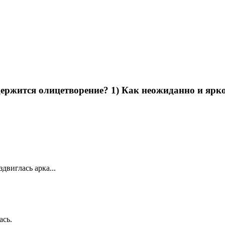
держится олицетворение? 1) Как неожиданно и ярко,
двиглась арка...
ась.