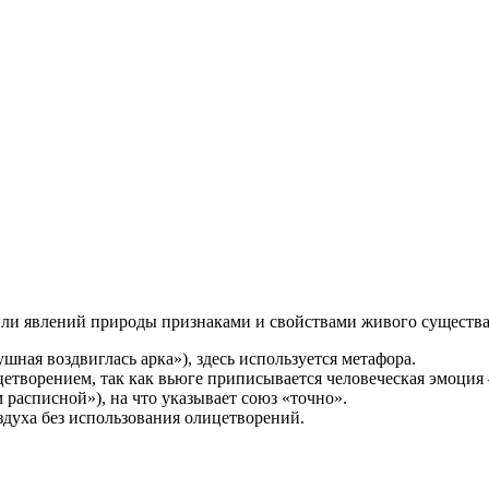
и явлений природы признаками и свойствами живого существа 
шная воздвиглась арка»), здесь используется метафора.
цетворением, так как вьюге приписывается человеческая эмоция 
 расписной»), на что указывает союз «точно».
здуха без использования олицетворений.