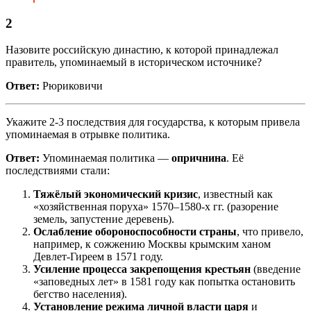
2
Назовите российскую династию, к которой принадлежал
правитель, упоминаемый в историческом источнике?
Ответ:
Рюриковичи
Укажите 2-3 последствия для государства, к которым привела
упоминаемая в отрывке политика.
Ответ:
Упоминаемая политика —
опричнина
. Её
последствиями стали:
Тяжёлый экономический кризис
, известный как
«хозяйственная поруха» 1570–1580-х гг. (разорение
земель, запустение деревень).
Ослабление обороноспособности страны
, что привело,
например, к сожжению Москвы крымским ханом
Девлет-Гиреем в 1571 году.
Усиление процесса закрепощения крестьян
(введение
«заповедных лет» в 1581 году как попытка остановить
бегство населения).
Установление режима личной власти царя
и