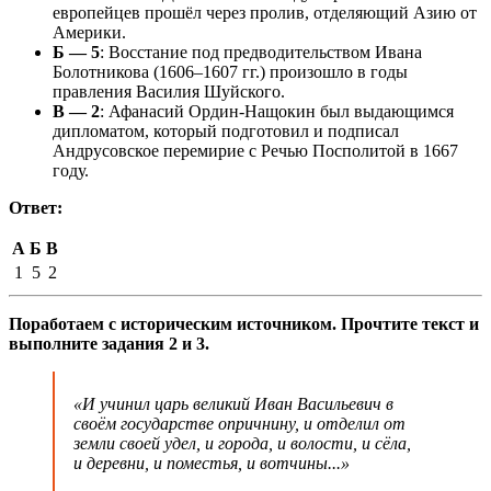
европейцев прошёл через пролив, отделяющий Азию от
Америки.
Б — 5
: Восстание под предводительством Ивана
Болотникова (1606–1607 гг.) произошло в годы
правления Василия Шуйского.
В — 2
: Афанасий Ордин-Нащокин был выдающимся
дипломатом, который подготовил и подписал
Андрусовское перемирие с Речью Посполитой в 1667
году.
Ответ:
А
Б
В
1
5
2
Поработаем с историческим источником. Прочтите текст и
выполните задания 2 и 3.
«И учинил царь великий Иван Васильевич в
своём государстве опричнину, и отделил от
земли своей удел, и города, и волости, и сёла,
и деревни, и поместья, и вотчины...»