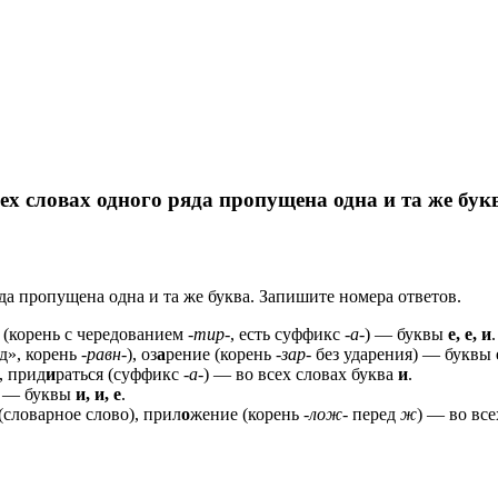
ех словах одного ряда пропущена одна и та же букв
да пропущена одна и та же буква. Запишите номера ответов.
 (корень с чередованием
-тир-
, есть суффикс
-а-
) — буквы
е, е, и
.
яд», корень
-равн-
), оз
а
рение (корень
-зар-
без ударения) — буквы
), прид
и
раться (суффикс
-а-
) — во всех словах буква
и
.
) — буквы
и, и, е
.
словарное слово), прил
о
жение (корень
-лож-
перед
ж
) — во все