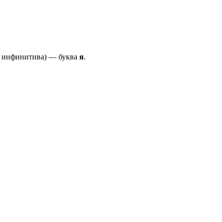
я инфинитива) — буква
я
.