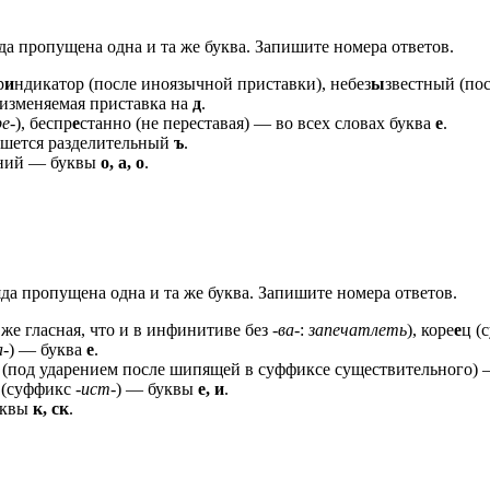
да пропущена одна и та же буква. Запишите номера ответов.
р
и
ндикатор (после иноязычной приставки), небез
ы
звестный (по
еизменяемая приставка на
д
.
е-
), беспр
е
станно (не переставая) — во всех словах буква
е
.
ишется разделительный
ъ
.
ний — буквы
о, а, о
.
яда пропущена одна и та же буква. Запишите номера ответов.
же гласная, что и в инфинитиве без
-ва-
:
запечатлеть
), коре
е
ц (
а-
) — буква
е
.
 (под ударением после шипящей в суффиксе существительного)
 (суффикс
-ист-
) — буквы
е, и
.
уквы
к, ск
.