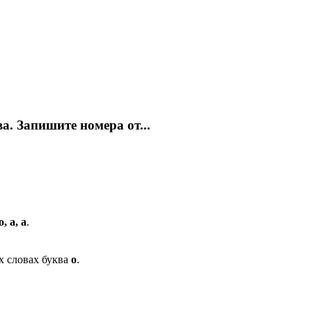
а. Запишите номера от...
о, а, а
.
х словах буква
о
.