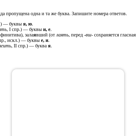
яда пропущена одна и та же буква. Запишите номера ответов.
р.) — буквы
я, ю
.
ать
, I спр.) — буквы
и, е
.
финитива), зала
я
вший (от
лаять
, перед
-вш-
сохраняется гласна
спр., искл.) — буквы
е, и
.
леить
, II спр.) — буква
я
.