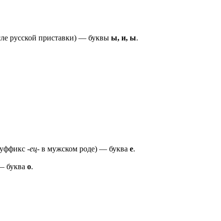
сле русской приставки) — буквы
ы, и, ы
.
суффикс
-ец-
в мужском роде) — буква
е
.
 — буква
о
.