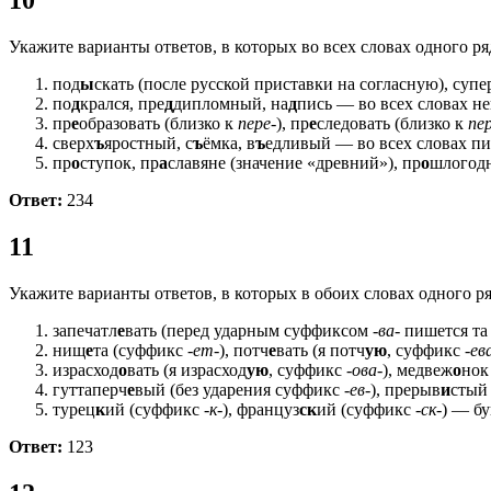
10
Укажите варианты ответов, в которых во всех словах одного ря
под
ы
скать (после русской приставки на согласную), супе
по
д
крался, пре
д
дипломный, на
д
пись — во всех словах н
пр
е
образовать (близко к
пере-
), пр
е
следовать (близко к
пер
сверх
ъ
яростный, с
ъ
ёмка, в
ъ
едливый — во всех словах п
пр
о
ступок, пр
а
славяне (значение «древний»), пр
о
шлогод
Ответ:
234
11
Укажите варианты ответов, в которых в обоих словах одного р
запечатл
е
вать (перед ударным суффиксом
-ва-
пишется та 
нищ
е
та (суффикс
-ет-
), потч
е
вать (я потч
ую
, суффикс
-ев
израсход
о
вать (я израсход
ую
, суффикс
-ова-
), медвеж
о
нок
гуттаперч
е
вый (без ударения суффикс
-ев-
), прерыв
и
стый
турец
к
ий (суффикс
-к-
), француз
ск
ий (суффикс
-ск-
) — б
Ответ:
123