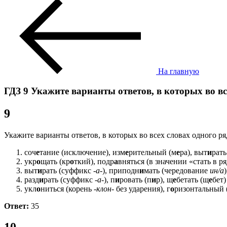
На главную
ГДЗ 9 Укажите варианты ответов, в которых во вс
9
Укажите варианты ответов, в которых во всех словах одного ря
соч
е
тание (исключение), изм
е
рительный (м
е
ра), выт
и
рать
укр
о
щать (кр
о
ткий), подр
а
вняться (в значении «стать в р
выт
и
рать (суффикс
-а-
), приподн
и
мать (чередование
ин/а
разд
и
рать (суффикс
-а-
), п
и
ровать (п
и
р), щ
е
бетать (щ
е
бет
укл
о
ниться (корень
-клон-
без ударения), г
о
ризонтальный (
Ответ:
35