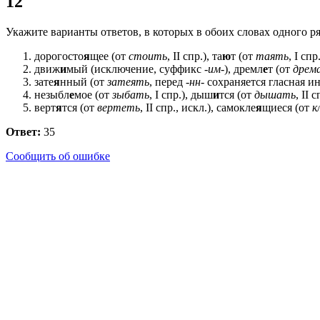
12
Укажите варианты ответов, в которых в обоих словах одного р
дорогосто
я
щее (от
стоить
, II спр.), та
ю
т (от
таять
, I сп
движ
и
мый (исключение, суффикс
-им-
), дремл
е
т (от
дрем
зате
я
нный (от
затеять
, перед
-нн-
сохраняется гласная ин
незыбл
е
мое (от
зыбать
, I спр.), дыш
и
тся (от
дышать
, II 
верт
я
тся (от
вертеть
, II спр., искл.), самокле
я
щиеся (от
к
Ответ:
35
Сообщить об ошибке